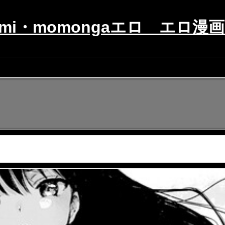
tomi・momongaエロ エロ漫